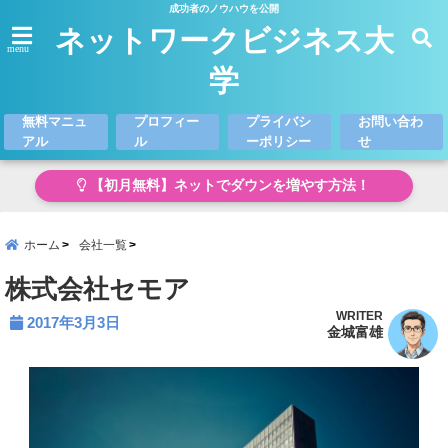
成功者のノウハウを公開
ネットワークビジネス大
menu
学
無料マニュ
プロフィー
プライバシ
お問い合わ
アル
ル
ーポリシー
せ
【初月無料】ネットでダウンを増やす方法！
ホーム
会社一覧
株式会社セモア
WRITER
2017年3月3日
金城富雄