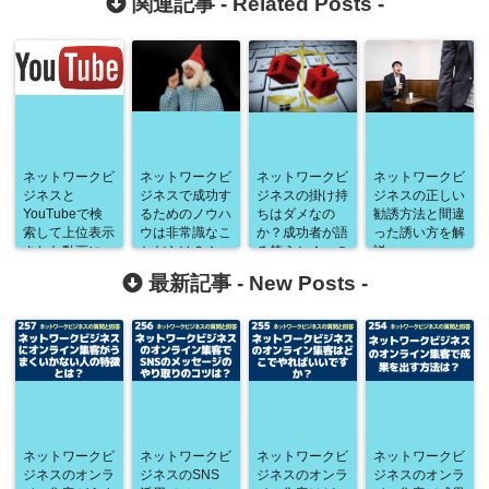
関連記事 -
Related Posts
-
ネットワークビ
ネットワークビ
ネットワークビ
ネットワークビ
ジネスと
ジネスで成功す
ジネスの掛け持
ジネスの正しい
YouTubeで検
るためのノウハ
ちはダメなの
勧誘方法と間違
索して上位表示
ウは非常識なこ
か？成功者が語
った誘い方を解
された動画につ
とだらけ？！
る答えと４つの
説
いて解説
理由
最新記事 -
New Posts
-
ネットワークビ
ネットワークビ
ネットワークビ
ネットワークビ
ジネスのオンラ
ジネスのSNS
ジネスのオンラ
ジネスのオンラ