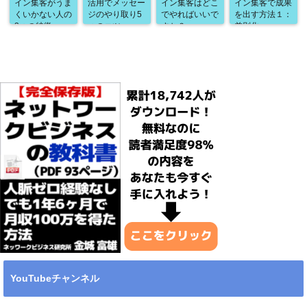
イン集客がうま
活用でメッセー
イン集客はどこ
イン集客で成果
くいかない人の
ジのやり取り5
でやればいいで
を出す方法１：
3つの特徴
つのコツ
すか？
差別化
YouTubeチャンネル