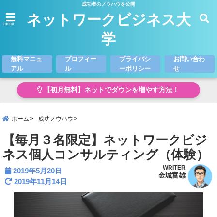
成功者のノウハウを公開
ネットワークビジネス大
menu
学
無料マニュ
プロフィー
プライバシ
お問い合わ
アル
ル
ーポリシー
せ
【初月無料】ネットでダウンを増やす方法！
ホーム
成功ノウハウ
【毎月３名限定】ネットワークビジ
ネス個人コンサルティング（体験）
WRITER
2019年5月20日
金城富雄
2019年11月14日