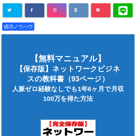
成功ノウハウ
【無料マニュアル】
【保存版】ネットワークビジネ
スの教科書（93ページ）
人脈ゼロ経験なしでも1年6ヶ月で月収
100万を得た方法