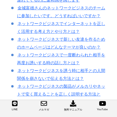
連れてくるのに違和感を感じます
金城富雄さんのネットワークビジネスのチーム
に参加したいです。どうすればいいですか？
ネットワークビジネスでインターネットを正し
く活用する考え方とやり方とは？
ネットワークビジネスで新しい友達を作るため
のホームページはどんなテーマが良いのか？
ネットワークビジネスで一度断わられた相手を
再度お誘いする時の話し方とは？
ネットワークビジネスを誘う時に相手との人間
関係を崩さないで伝える方法とは？
ネットワークビジネスの製品がメルカリやネッ
トで安く買えることを正しく説明する方法と
は？
ネットワークビジネスでwordpressブログを活
LINE
YouTube
メルマガ
無料マニュアル