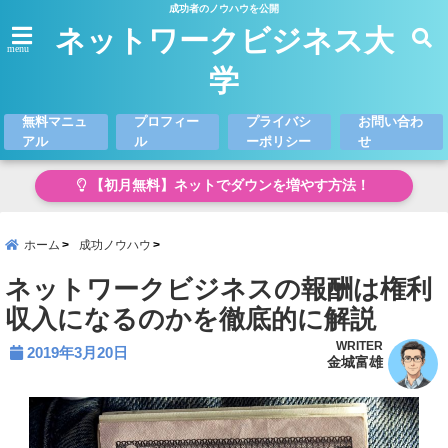
成功者のノウハウを公開
ネットワークビジネス大
menu
学
無料マニュ
プロフィー
プライバシ
お問い合わ
アル
ル
ーポリシー
せ
【初月無料】ネットでダウンを増やす方法！
ホーム
成功ノウハウ
ネットワークビジネスの報酬は権利
収入になるのかを徹底的に解説
WRITER
2019年3月20日
金城富雄