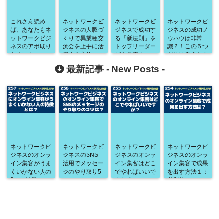
これさえ読め
ネットワークビ
ネットワークビ
ネットワークビ
ば、あなたもネ
ジネスの人脈づ
ジネスで成功す
ジネスの成功ノ
ットワークビジ
くりで異業種交
る「新法則」を
ウハウは非常
ネスのアポ取り
流会を上手に活
トップリーダー
識？！この５つ
名人に！
用する方法
が大暴露！
だけは覚えなさ
い。
最新記事 -
New Posts
-
ネットワークビ
ネットワークビ
ネットワークビ
ネットワークビ
ジネスのオンラ
ジネスのSNS
ジネスのオンラ
ジネスのオンラ
イン集客がうま
活用でメッセー
イン集客はどこ
イン集客で成果
くいかない人の
ジのやり取り5
でやればいいで
を出す方法１：
3つの特徴
つのコツ
すか？
差別化