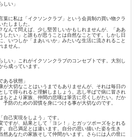
らしい」
言葉に私は「イクソンクラブ」という会員制の買い物クラ
いたしました。
？なんて問えば、少し堅苦しいかもしれませんが、「ああ
うしたい」と誰もが思うことは自然なことです。しかし日
に、いつしか「まあいいか」みたいな生活に流されること
れません。
らしい」これがイクソンクラブのコンセプトです。大別し
から成っています。
である状態」
康が大切なことはいうまでもありませんが、それは毎日の
として得られると理解しましょう。志し半ばで病に冒され
はもとより家族、仲間の悲嘆は筆舌に尽くしがたい。だか
、予防のための習慣を身につける事が大切なのです。
「自己実現をしよう」です。
変ですが、結果として「ヨシ！」とガッツポーズをとれる
す。自己満足とは違います。自分の思い描いた姿を生き
当然あなたの家族そして仲間がいます。さらには人の世に