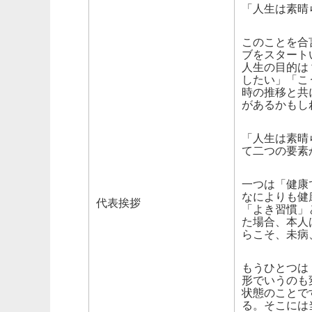
「人生は素晴
このことを合
ブをスタート
人生の目的は
したい」「こ
時の推移と共
があるかもし
「人生は素晴
て二つの要素
一つは「健康
なによりも健
代表挨拶
「よき習慣」
た場合、本人
らこそ、未病
もうひとつは
形でいうのも
状態のことで
る。そこには