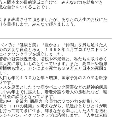
う人間本来の目的達成に向けて、みんなの力を結集でき
敵な自分をつくることです。
くまま表現させて頂きましたが、あなたの人生のお役にた
りを目指します。みんなで輝きましょう。
パンでは『健康と美』『豊かさ』『仲間』を満ち足りた人
めの大切な資産と考え、１９９８年４月プロポリスドリン
にイクソンクラブを設立しました。
若者の就労状況悪化、増税や不景気と、私たちを取り巻く
年大変に厳しいものとなっています。また、高血圧や糖尿
習慣病も増え、ガンによる死亡も３９万人と日本の死因１
ます。
人口も年間１００万と年々増加、国家予算の３０％を医療
状です。
レスを原因としたうつ病やパニック障害などの精神的疾患
に中高年までに拡大し、老老介護や老人の孤独死など、精
も社会の課題となっています。
境の中、企業力･商品力･会員力の３つの力を結集して、
康とココロの健康』を考えながら、私達ひとりひとりが明
を持って前向きに生き、輝きながら満ち足りた人生を送れ
ンジャパン、イクソンクラブは応援します。「人生は素晴