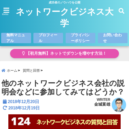
成功者のノウハウを公開
ネットワークビジネス大
menu
学
無料マニュ
プロフィー
プライバシ
お問い合わ
アル
ル
ーポリシー
せ
【初月無料】ネットでダウンを増やす方法！
ホーム
質問と回答
他のネットワークビジネス会社の説
明会などに参加してみてはどうか？
WRITER
2018年12月20日
金城富雄
2018年12月19日