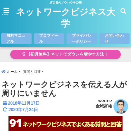
成功者のノウハウを公開
ネットワークビジネス大
menu
学
無料マニュ
プロフィー
プライバシ
お問い合わ
アル
ル
ーポリシー
せ
【初月無料】ネットでダウンを増やす方法！
ホーム
質問と回答
ネットワークビジネスを伝える人が
周りにいません
WRITER
2018年11月17日
金城富雄
2020年7月24日