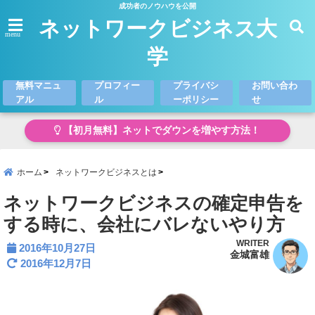
成功者のノウハウを公開
ネットワークビジネス大
menu
学
無料マニュ
プロフィー
プライバシ
お問い合わ
アル
ル
ーポリシー
せ
【初月無料】ネットでダウンを増やす方法！
ホーム
ネットワークビジネスとは
ネットワークビジネスの確定申告を
する時に、会社にバレないやり方
WRITER
2016年10月27日
金城富雄
2016年12月7日