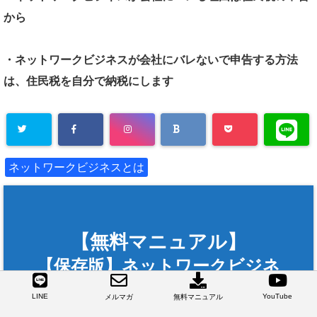
から
・ネットワークビジネスが会社にバレないで申告する方法
は、住民税を自分で納税にします
ネットワークビジネスとは
【無料マニュアル】
【保存版】ネットワークビジネ
スの教科書（93ページ）
LINE
YouTube
メルマガ
無料マニュアル
人脈ゼロ経験なしでも1年6ヶ月で月収