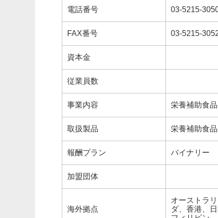
電話番号
03-5215-305
FAX番号
03-5215-305
資本金
従業員数
事業内容
栄養補助食品
取扱製品
栄養補助食品
報酬プラン
バイナリー
加盟団体
オーストラリ
海外拠点
ダ、香港、日
フィリピン、